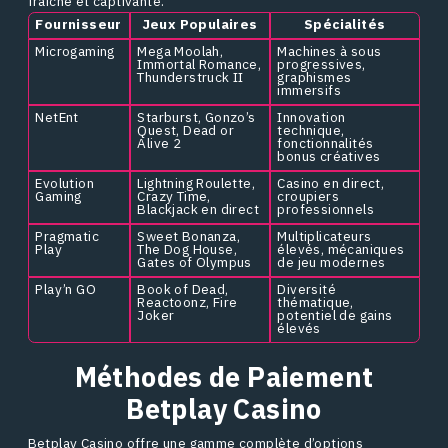
fraîche et captivante.
Fournisseur
Jeux Populaires
Spécialités
Microgaming
Mega Moolah,
Machines à sous
Immortal Romance,
progressives,
Thunderstruck II
graphismes
immersifs
NetEnt
Starburst, Gonzo’s
Innovation
Quest, Dead or
technique,
Alive 2
fonctionnalités
bonus créatives
Evolution
Lightning Roulette,
Casino en direct,
Gaming
Crazy Time,
croupiers
Blackjack en direct
professionnels
Pragmatic
Sweet Bonanza,
Multiplicateurs
Play
The Dog House,
élevés, mécaniques
Gates of Olympus
de jeu modernes
Play’n GO
Book of Dead,
Diversité
Reactoonz, Fire
thématique,
Joker
potentiel de gains
élevés
Méthodes de Paiement
Betplay Casino
Betplay Casino offre une gamme complète d’options