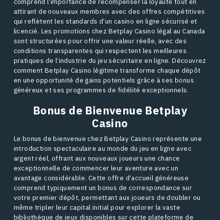
comprend l’importance de récompenser la loyauté tout en
attirant de nouveaux membres avec des offres compétitives
qui reflètent les standards d’un casino en ligne sécurisé et
licencié. Les promotions chez Betplay Casino légal au Canada
sont structurées pour offrir une valeur réelle, avec des
conditions transparentes qui respectent les meilleures
pratiques de l’industrie du jeu sécuritaire en ligne. Découvrez
comment Betplay Casino légitime transforme chaque dépôt
en une opportunité de gains potentiels grâce à ses bonus
généreux et ses programmes de fidélité exceptionnels.
Bonus de Bienvenue Betplay
Casino
Le bonus de bienvenue chez Betplay Casino représente une
introduction spectaculaire au monde du jeu en ligne avec
argent réel, offrant aux nouveaux joueurs une chance
exceptionnelle de commencer leur aventure avec un
avantage considérable. Cette offre d’accueil généreuse
comprend typiquement un bonus de correspondance sur
votre premier dépôt, permettant aux joueurs de doubler ou
même tripler leur capital initial pour explorer la vaste
bibliothèque de jeux disponibles sur cette plateforme de