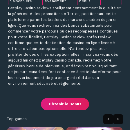
Saisonnière
événement
bonus
Betplay Casino reviews soulignent constamment la qualité et
la générosité des promotions offertes, positionnant cette
plateforme parmi les leaders du marché canadien du jeu en
ligne. Que vous recherchiez des bonus substantiels pour
commencer votre parcours ou des récompenses continues
pour votre fidélité, Betplay Casino review après review
confirme que cette destination de casino en ligne licencié
offre une valeur exceptionnelle. N’attendez plus pour
profiter de ces offres exceptionnelles : inscrivez-vous dès
aujourd’hui chez Betplay Casino Canada, réclamez votre
généreux bonus de bienvenue, et découvrez pourquoi tant
de joueurs canadiens font confiance à cette plateforme pour
leur divertissement de jeu en argent réel dans un
environnement sécurisé et réglementé.
Obtenir le Bonus
Top games
<
>