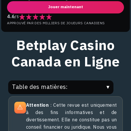
Jouer maintenant
4.6
/
5
APPROUVÉ PAR DES MILLIERS DE JOUEURS CANADIENS
Betplay Casino
Canada en Ligne
Table des matières:
Attention
: Cette revue est uniquement
⚠️
à des fins informatives et de
divertissement. Elle ne constitue pas un
conseil financier ou juridique. Nous vous