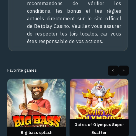
recommandons de vérifier les
conditions, les bonus et les règles
actuels directement sur le site officiel
de Betplay Casino. Veuillez vous assurer
de respecter les lois locales, car vous
êtes responsable de vos actions.
Favorite games
<
>
Gates of Olympus Super
Big bass splash
Scatter