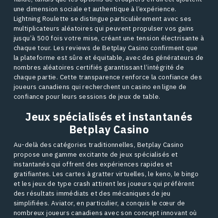
une dimension sociale et authentique à l’expérience.
Lightning Roulette se distingue particulièrement avec ses
multiplicateurs aléatoires qui peuvent propulser vos gains
jusqu’à 500 fois votre mise, créant une tension électrisante à
chaque tour. Les reviews de Betplay Casino confirment que
la plateforme est sûre et équitable, avec des générateurs de
nombres aléatoires certifiés garantissant l’intégrité de
chaque partie. Cette transparence renforce la confiance des
joueurs canadiens qui recherchent un casino en ligne de
confiance pour leurs sessions de jeux de table.
Jeux spécialisés et instantanés
Betplay Casino
Au-delà des catégories traditionnelles, Betplay Casino
propose une gamme excitante de jeux spécialisés et
instantanés qui offrent des expériences rapides et
gratifiantes. Les cartes à gratter virtuelles, le keno, le bingo
et les jeux de type crash attirent les joueurs qui préfèrent
des résultats immédiats et des mécaniques de jeu
simplifiées. Aviator, en particulier, a conquis le cœur de
nombreux joueurs canadiens avec son concept innovant où