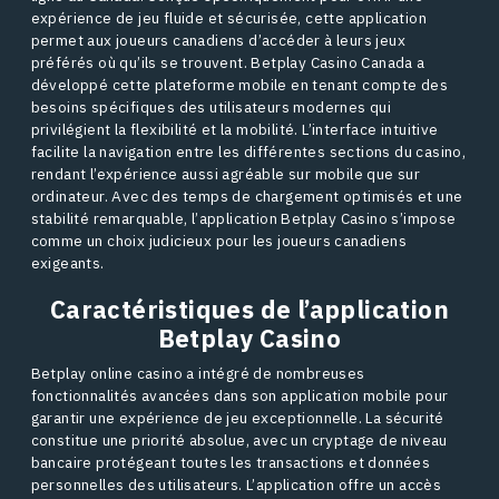
expérience de jeu fluide et sécurisée, cette application
permet aux joueurs canadiens d’accéder à leurs jeux
préférés où qu’ils se trouvent. Betplay Casino Canada a
développé cette plateforme mobile en tenant compte des
besoins spécifiques des utilisateurs modernes qui
privilégient la flexibilité et la mobilité. L’interface intuitive
facilite la navigation entre les différentes sections du casino,
rendant l’expérience aussi agréable sur mobile que sur
ordinateur. Avec des temps de chargement optimisés et une
stabilité remarquable, l’application Betplay Casino s’impose
comme un choix judicieux pour les joueurs canadiens
exigeants.
Caractéristiques de l’application
Betplay Casino
Betplay online casino a intégré de nombreuses
fonctionnalités avancées dans son application mobile pour
garantir une expérience de jeu exceptionnelle. La sécurité
constitue une priorité absolue, avec un cryptage de niveau
bancaire protégeant toutes les transactions et données
personnelles des utilisateurs. L’application offre un accès