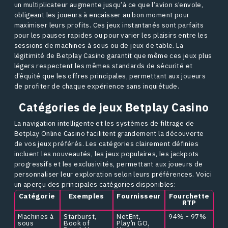
un multiplicateur augmente jusqu’à ce que l’avion s’envole,
obligeant les joueurs à encaisser au bon moment pour
maximiser leurs profits. Ces jeux instantanés sont parfaits
pour les pauses rapides ou pour varier les plaisirs entre les
sessions de machines à sous ou de jeux de table. La
légitimité de Betplay Casino garantit que même ces jeux plus
légers respectent les mêmes standards de sécurité et
d’équité que les offres principales, permettant aux joueurs
de profiter de chaque expérience sans inquiétude.
Catégories de jeux Betplay Casino
La navigation intelligente et les systèmes de filtrage de
Betplay Online Casino facilitent grandement la découverte
de vos jeux préférés. Les catégories clairement définies
incluent les nouveautés, les jeux populaires, les jackpots
progressifs et les exclusivités, permettant aux joueurs de
personnaliser leur exploration selon leurs préférences. Voici
un aperçu des principales catégories disponibles:
Catégorie
Exemples
Fournisseur
Fourchette
RTP
Machines à
Starburst,
NetEnt,
94% - 97%
sous
Book of
Play’n GO,