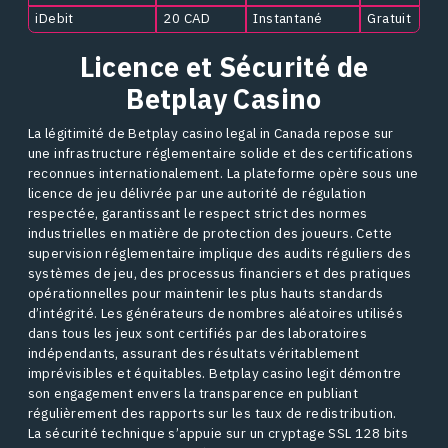
iDebit
20 CAD
Instantané
Gratuit
Licence et Sécurité de
Betplay Casino
La légitimité de Betplay casino legal in Canada repose sur
une infrastructure réglementaire solide et des certifications
reconnues internationalement. La plateforme opère sous une
licence de jeu délivrée par une autorité de régulation
respectée, garantissant le respect strict des normes
industrielles en matière de protection des joueurs. Cette
supervision réglementaire implique des audits réguliers des
systèmes de jeu, des processus financiers et des pratiques
opérationnelles pour maintenir les plus hauts standards
d’intégrité. Les générateurs de nombres aléatoires utilisés
dans tous les jeux sont certifiés par des laboratoires
indépendants, assurant des résultats véritablement
imprévisibles et équitables. Betplay casino legit démontre
son engagement envers la transparence en publiant
régulièrement des rapports sur les taux de redistribution.
La sécurité technique s’appuie sur un cryptage SSL 128 bits