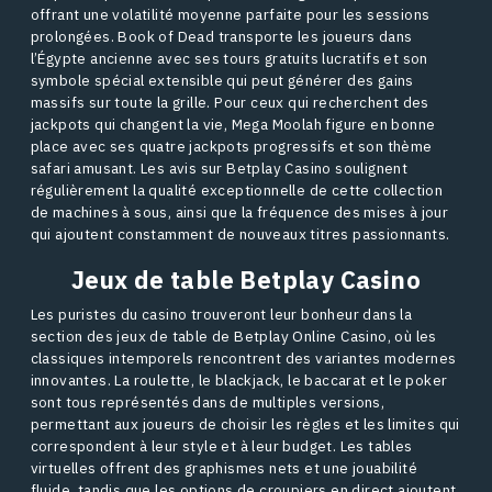
offrant une volatilité moyenne parfaite pour les sessions
prolongées. Book of Dead transporte les joueurs dans
l’Égypte ancienne avec ses tours gratuits lucratifs et son
symbole spécial extensible qui peut générer des gains
massifs sur toute la grille. Pour ceux qui recherchent des
jackpots qui changent la vie, Mega Moolah figure en bonne
place avec ses quatre jackpots progressifs et son thème
safari amusant. Les avis sur Betplay Casino soulignent
régulièrement la qualité exceptionnelle de cette collection
de machines à sous, ainsi que la fréquence des mises à jour
qui ajoutent constamment de nouveaux titres passionnants.
Jeux de table Betplay Casino
Les puristes du casino trouveront leur bonheur dans la
section des jeux de table de Betplay Online Casino, où les
classiques intemporels rencontrent des variantes modernes
innovantes. La roulette, le blackjack, le baccarat et le poker
sont tous représentés dans de multiples versions,
permettant aux joueurs de choisir les règles et les limites qui
correspondent à leur style et à leur budget. Les tables
virtuelles offrent des graphismes nets et une jouabilité
fluide, tandis que les options de croupiers en direct ajoutent