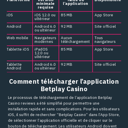
Plateforme
Version
Taille de
Disponibilité
minimale
l’application
requise
iOS
iOS 12.0 ou
85 MB
App Store
ultérieur
Android
Android 6.0
92 MB
Site officiel
ou ultérieur
Web mobile
Navigateurs
Aucun
Tous
modernes
téléchargement
navigateurs
Tablette iOS
iPadOS
85 MB
App Store
12.0 ou
ultérieur
Tablette
Android 6.0
92 MB
Site officiel
Android
ou ultérieur
Comment télécharger l’application
Betplay Casino
Le processus de téléchargement de l’application Betplay
Casino reviews a été simplifié pour permettre une
installation rapide et sans complications. Pour les utilisateurs
iOS, il suffit de rechercher “Betplay Casino” dans l’App Store,
de sélectionner l’application officielle et de cliquer sur le
bouton de téléchargement. Les utilisateurs Android doivent