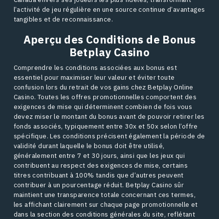
l’activité de jeu régulière en une source continue d’avantages
tangibles et de reconnaissance.
Aperçu des Conditions de Bonus
Betplay Casino
Comprendre les conditions associées aux bonus est
essentiel pour maximiser leur valeur et éviter toute
confusion lors du retrait de vos gains chez Betplay Online
Casino. Toutes les offres promotionnelles comportent des
exigences de mise qui déterminent combien de fois vous
devez miser le montant du bonus avant de pouvoir retirer les
fonds associés, typiquement entre 30x et 50x selon l’offre
spécifique. Les conditions précisent également la période de
validité durant laquelle le bonus doit être utilisé,
généralement entre 7 et 30 jours, ainsi que les jeux qui
contribuent au respect des exigences de mise, certains
titres contribuant à 100% tandis que d’autres peuvent
contribuer à un pourcentage réduit. Betplay Casino sûr
maintient une transparence totale concernant ces termes,
les affichant clairement sur chaque page promotionnelle et
dans la section des conditions générales du site, reflétant