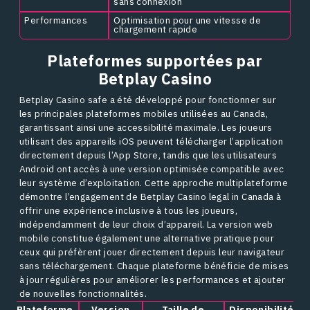
sans connexion
Performances
Optimisation pour une vitesse de
chargement rapide
Plateformes supportées par
Betplay Casino
Betplay Casino safe a été développé pour fonctionner sur
les principales plateformes mobiles utilisées au Canada,
garantissant ainsi une accessibilité maximale. Les joueurs
utilisant des appareils iOS peuvent télécharger l’application
directement depuis l’App Store, tandis que les utilisateurs
Android ont accès à une version optimisée compatible avec
leur système d’exploitation. Cette approche multiplateforme
démontre l’engagement de Betplay Casino legal in Canada à
offrir une expérience inclusive à tous les joueurs,
indépendamment de leur choix d’appareil. La version web
mobile constitue également une alternative pratique pour
ceux qui préfèrent jouer directement depuis leur navigateur
sans téléchargement. Chaque plateforme bénéficie de mises
à jour régulières pour améliorer les performances et ajouter
de nouvelles fonctionnalités.