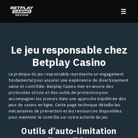
Le jeu responsable chez
Betplay Casino
La pratique du jeu responsable représente un engagement
fondamental pour assurer une expérience de divertissement
saine et contrôlée. Betplay Casino met en œuvre des
protocoles stricts et des outils de protection pour
accompagner les joueurs dans une approche équilibrée des
jeux de casino en ligne. Cette page technique détaille les
mécanismes de prévention et les ressources disponibles
pour maintenir le contrôle sur votre activité de jeu.
Outils d’auto-limitation