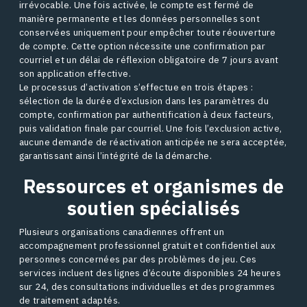
irrévocable. Une fois activée, le compte est fermé de
manière permanente et les données personnelles sont
conservées uniquement pour empêcher toute réouverture
de compte. Cette option nécessite une confirmation par
courriel et un délai de réflexion obligatoire de 7 jours avant
son application effective.
Le processus d’activation s’effectue en trois étapes :
sélection de la durée d’exclusion dans les paramètres du
compte, confirmation par authentification à deux facteurs,
puis validation finale par courriel. Une fois l’exclusion active,
aucune demande de réactivation anticipée ne sera acceptée,
garantissant ainsi l’intégrité de la démarche.
Ressources et organismes de
soutien spécialisés
Plusieurs organisations canadiennes offrent un
accompagnement professionnel gratuit et confidentiel aux
personnes concernées par des problèmes de jeu. Ces
services incluent des lignes d’écoute disponibles 24 heures
sur 24, des consultations individuelles et des programmes
de traitement adaptés.