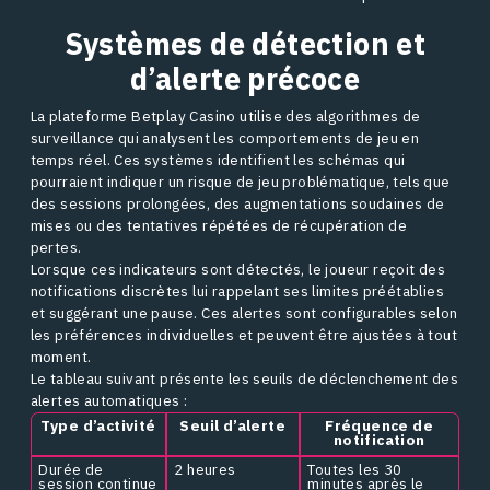
Systèmes de détection et
d’alerte précoce
La plateforme Betplay Casino utilise des algorithmes de
surveillance qui analysent les comportements de jeu en
temps réel. Ces systèmes identifient les schémas qui
pourraient indiquer un risque de jeu problématique, tels que
des sessions prolongées, des augmentations soudaines de
mises ou des tentatives répétées de récupération de
pertes.
Lorsque ces indicateurs sont détectés, le joueur reçoit des
notifications discrètes lui rappelant ses limites préétablies
et suggérant une pause. Ces alertes sont configurables selon
les préférences individuelles et peuvent être ajustées à tout
moment.
Le tableau suivant présente les seuils de déclenchement des
alertes automatiques :
Type d’activité
Seuil d’alerte
Fréquence de
notification
Durée de
2 heures
Toutes les 30
session continue
minutes après le